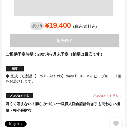
¥19,400
0
残り
(税込/送料込)
販売終了
ご提供予定時期：2025年7月末予定（納期は目安です）
概要
◆ 完成した製品【...to®・Act_zip】Navy Blue・ネイビーブルー 1個
をお届けします。
プロジェクト名
プロジェクトを見る
arrow_forward
薄くて噛まない！膨らみづらい一級職人独自設計利き手も問わない極
薄・極小長財布
favorite