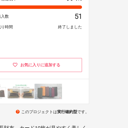
51
購入数
残り時間
終了しました
お気に入りに追加する
help
このプロジェクトは
実行確約型
です。