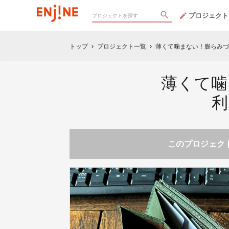
プロジェクト
トップ
プロジェクト一覧
薄くて噛まない！膨らみづ
chevron_right
chevron_right
薄くて噛
利
このプロジェクト