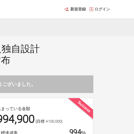
新規登録
ログイン
人独自設計
財布
とうございました。
Success
集まっている金額
994,900
¥100,000)
(目標
994
%
目標達成率