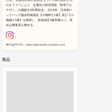
げる。 兵庫県所在の豊岡まちづくり株式会社から
のオファーにより、企業向け財布講座「財布アル
チザン」の講師も4年間担当。 2019年 日本鞄ハ
ンドバッグ協会技術認定【小物紳士1級】及び【小
物婦人1級】を取得し、技術認定1級革職人に。現
在は審査員も務める。
ホームページ：
https://www.studio-y-creation.com/
商品