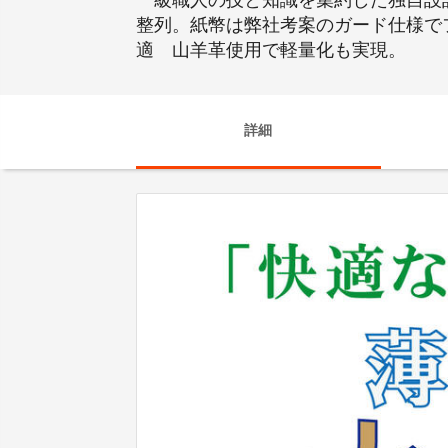
一級職人の技と知識を集約した独自設
整列。紙幣は弊社考案のガード仕様で
適 山羊革使用で軽量化も実現。
詳細