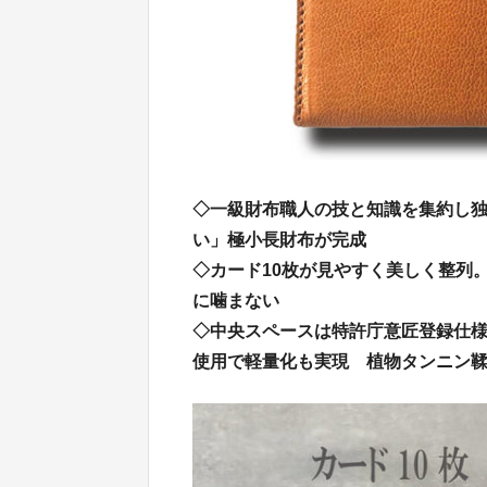
◇一級財布職人の技と知識を集約し
い」極小長財布が完成
◇カード10枚が見やすく美しく整列
に噛まない
◇中央スペースは特許庁意匠登録仕
使用で軽量化も実現 植物タンニン