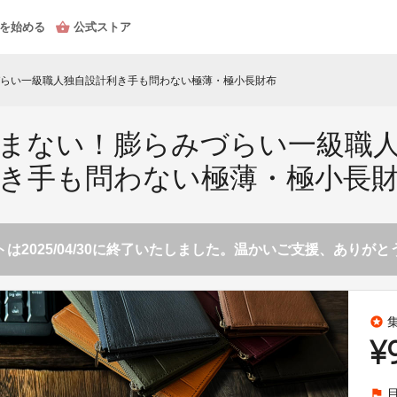
を始める
公式ストア
らい一級職人独自設計利き手も問わない極薄・極小長財布
まない！膨らみづらい一級職
き手も問わない極薄・極小長
は2025/04/30に終了いたしました。温かいご支援、ありが
stars
¥
flag