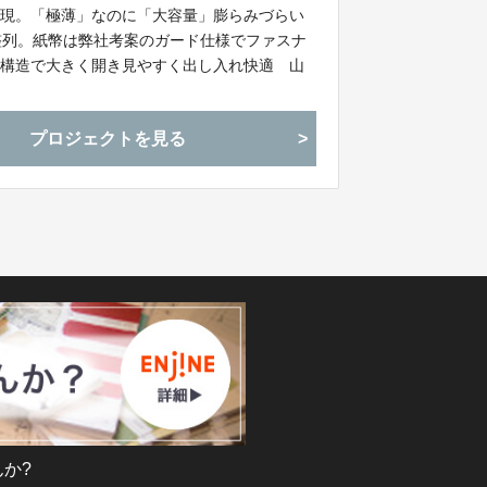
実現。「極薄」なのに「大容量」膨らみづらい
整列。紙幣は弊社考案のガード仕様でファスナ
チ構造で大きく開き見やすく出し入れ快適 山
プロジェクトを見る
か?