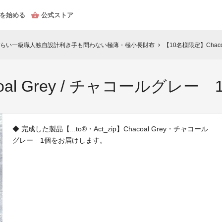
を始める
公式ストア
らい一級職人独自設計利き手も問わない極薄・極小長財布
【10名様限定】Chaco
chevron_right
al Grey / チャコールグレー 
◆ 完成した製品【...to®・Act_zip】Chacoal Grey・チャコール
グレー 1個をお届けします。