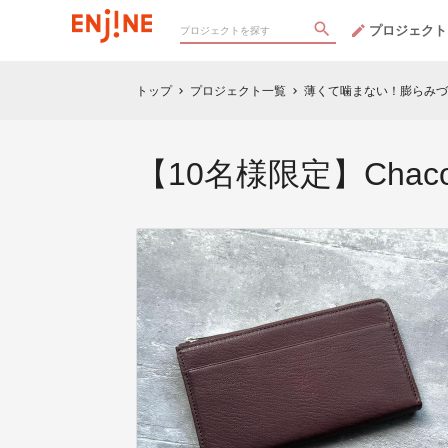
プロジェクト
トップ
プロジェクト一覧
薄くて噛まない！膨らみづ
chevron_right
chevron_right
【10名様限定】Chaco