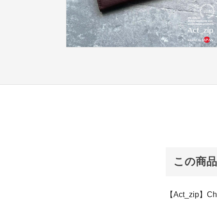
この商
【Act_zip】