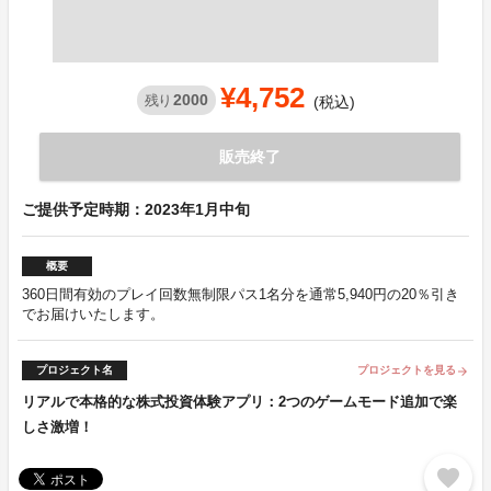
¥4,752
2000
残り
(税込)
販売終了
ご提供予定時期：2023年1月中旬
概要
360日間有効のプレイ回数無制限パス1名分を通常5,940円の20％引き
でお届けいたします。
プロジェクト名
プロジェクトを見る
arrow_forward
リアルで本格的な株式投資体験アプリ：2つのゲームモード追加で楽
しさ激増！
favorite