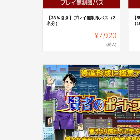
【33％引き】プレイ無制限パス（2
【
名分）
（1
¥7,920
(税込)