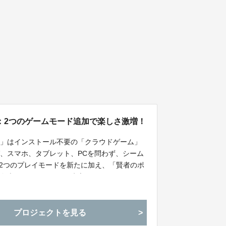
：2つのゲームモード追加で楽しさ激増！
オ」はインストール不要の「クラウドゲーム」
、スマホ、タブレット、PCを問わず、シーム
、2つのプレイモードを新たに加え、「賢者のポ
に向上させます。これに先立ち、クラウドファ
者のポートフォリオ」の先行受付を行いますの
プロジェクトを見る