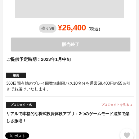
¥26,400
96
残り
(税込)
販売終了
ご提供予定時期：2023年1月中旬
概要
360日間有効のプレイ回数無制限パス10名分を通常59,400円の55％引
きでお届けいたします。
プロジェクト名
プロジェクトを見る
arrow_forward
リアルで本格的な株式投資体験アプリ：2つのゲームモード追加で楽
しさ激増！
favorite