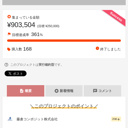
Success
stars
集まっている金額
¥903,504
(目標 ¥250,000)
361
flag
目標達成率
%
168
watch_later
購入数
終了しました
このプロジェクトは
実行確約型
です。
description
stars
chat
概要
新着情報
コメント
＼このプロジェクトのポイント／
藤倉コンポジット株式会社
arrow_downward
詳細