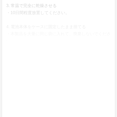
3. 常温で完全に乾燥させる
・10日間程度放置してください。
4. 電池本体をケースに固定したまま捨てる
・本製品を大量に同じ袋に入れて、廃棄しないでくださ
い。
・各自治体のルールに従って適切に廃棄してください。
（使用前も含む）
Q. お問い合わせ先は？
A.
法人のお客様
Tel：03-3527-8574
Mail：denzai@fc.fujikura.co.jp
個人のお客様