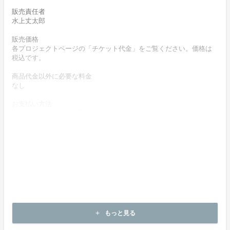
販売責任者
水上丈太郎
販売価格
各プロジェクトページの「チケット代金」をご覧ください。価格は
税込です。
商品代金以外に必要な料金
なし
お支払い方法
クレジットカード（VISA/Master）によりお支払いいただけます。
お支払い時期
商品購入時に決済します。
商品（チケット記載内容）のお引渡し時期
商品の引渡し時期またはサービスの提供時期は、各プロジェクトペ
ージの記載をご確認ください。
キャンセルの可否と条件
キャンセルはできません。
もっと見る
add
決済完了後の返金は一切できません。