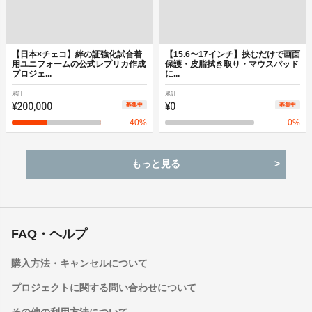
【日本×チェコ】絆の証強化試合着
【15.6〜17インチ】挟むだけで画面
用ユニフォームの公式レプリカ作成
保護・皮脂拭き取り・マウスパッド
プロジェ...
に...
累計
累計
¥200,000
¥0
募集中
募集中
40
%
0
%
もっと見る
FAQ・ヘルプ
購入方法・キャンセルについて
プロジェクトに関する問い合わせについて