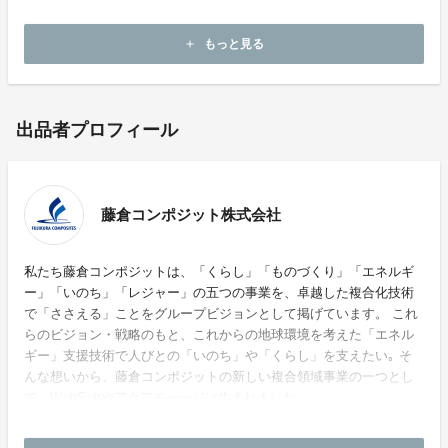
Tel：0120-115-308（お客様センター）
Mail：info@a-charge.jp
もっと見る
add
出品者プロフィール
藤倉コンポジット株式会社
私たち藤倉コンポジットは、「くらし」「ものづくり」「エネルギ
ー」「いのち」「レジャー」の五つの事業を、卓越した複合化技術
で「ささえる」ことをグループビジョンとして掲げています。 これ
らのビジョン・戦略のもと、これからの地球環境を考えた「エネル
ギー」支援技術で人びとの「いのち」や「くらし」を支えたい｡ そ
んな想いから、藤倉コンポジットの新しい複合領域事業の一つとし
て、WattSattやアクアチャージは生まれました。
ホームページ：
https://www.fujikuracomposites.jp/