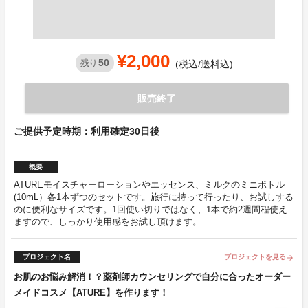
¥2,000
50
残り
(税込/送料込)
販売終了
ご提供予定時期：利用確定30日後
概要
ATUREモイスチャーローションやエッセンス、ミルクのミニボトル
(10mL）各1本ずつのセットです。旅行に持って行ったり、お試しする
のに便利なサイズです。1回使い切りではなく、1本で約2週間程使え
ますので、しっかり使用感をお試し頂けます。
プロジェクト名
プロジェクトを見る
arrow_forward
お肌のお悩み解消！？薬剤師カウンセリングで自分に合ったオーダー
メイドコスメ【ATURE】を作ります！