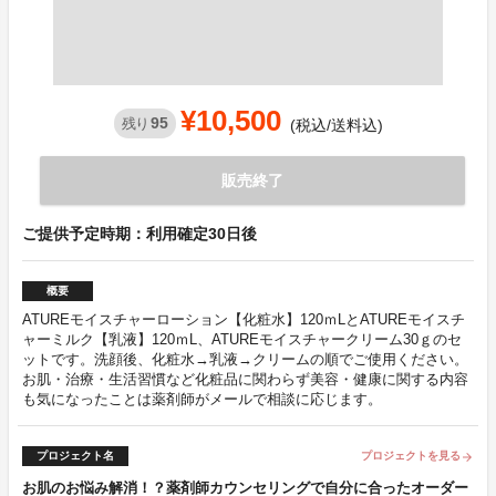
¥10,500
95
残り
(税込/送料込)
販売終了
ご提供予定時期：利用確定30日後
概要
ATUREモイスチャーローション【化粧水】120ｍLとATUREモイスチ
ャーミルク【乳液】120ｍL、ATUREモイスチャークリーム30ｇのセ
ットです。洗顔後、化粧水→乳液→クリームの順でご使用ください。
お肌・治療・生活習慣など化粧品に関わらず美容・健康に関する内容
も気になったことは薬剤師がメールで相談に応じます。
プロジェクト名
プロジェクトを見る
arrow_forward
お肌のお悩み解消！？薬剤師カウンセリングで自分に合ったオーダー