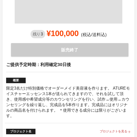
¥100,000
3
残り
(税込/送料込)
販売終了
ご提供予定時期：利用確定30日後
概要
限定3名だけ特別価格でオーダーメイド美容液を作ります。 ATUREモ
イスチャーエッセンス1本が送られてきますので、それを試して頂
き、使用感や希望成分等のカウンセリングを行い、試作→使用→カウ
ンセリングを繰り返し、完成品を5本作ります。完成品にはオリジナ
ルの商品名を付けられます。 ＊使用できる成分には限りがございま
す。
プロジェクト名
プロジェクトを見る
arrow_forward