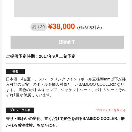
¥38,000
20
残り
(税込/送料込)
販売終了
ご提供予定時期：2017年9月上旬予定
概要
日本酒（4合瓶）、スパークリングワイン（ボトル直径80mm以下が挿
入可能の目安）のボトルを挿入対象としたBAMBOO COOLERになり
ます。 黒色のボトルキャップ、ジャケットシート、ボトムシートそれ
ぞれ1個が付属しています。
プロジェクト名
プロジェクトを見る
arrow_forward
香り・味わいの変化、置くだけで景色を創るBAMBOO COOLER。磨
かれる感性体験、あなたにも。