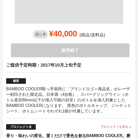
¥40,000
0
残り
(税込/送料込)
販売終了
ご提供予定時期：2017年10月上旬予定
概要
BAMBOO COOLER取っ手箇所に「ブランドロゴ＋商品名」がレーザ
ー刻印された限定品。日本酒（4合瓶）、スパークリングワイン（ボ
トル直径80mm以下が挿入可能の目安）のボトルを挿入対象とした
BAMBOO COOLERになります。 黒色のボトルキャップ、ジャケット
シート、ボトムシートそれぞれ1個が付属しています。
プロジェクト名
プロジェクトを見る
arrow_forward
香り・味わいの変化、置くだけで景色を創るBAMBOO COOLER。磨