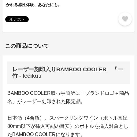
かれる感性体験、あなたにも。
favorite
この商品について
レーザー刻印入りBAMBOO COOLER 『一
竹 - Icciku』
BAMBOO COOLER取っ手箇所に「ブランドロゴ＋商品
名」がレーザー刻印された限定品。
日本酒（4合瓶）、スパークリングワイン（ボトル直径
80mm以下が挿入可能の目安）のボトルを挿入対象とし
たBAMBOO COOLERになります。