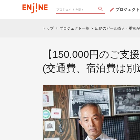
プロジェクト
トップ
プロジェクト一覧
広島のビール職人・重富
chevron_right
chevron_right
【150,000円の
(交通費、宿泊費は別