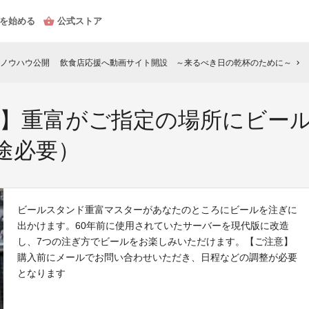
を始める
公式ストア
がノウハウ公開 飲食店応援へ動画サイト開設 ～来るべき日の乾杯のために～
【
chevron_right
ご支援】重富がご指定の場所にビ
途必要）
ビールスタンド重富マスターがあなたのところにビールを注ぎに
出かけます。60年前に使用されていたサーバーを現代版に改造
し、7つの注ぎ方でビールをお楽しみいただけます。【ご注意】
購入前にメールでお問い合わせいただき、日程などの調整が必要
となります