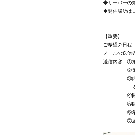
◆サーバーの
◆開催場所は
【重要】
ご希望の日程
メールの送信先 ⇒
送信内容 ①
②第二希
③内容（
※後日詳
④開催
⑤開催
⑥希望の
⑦連絡先