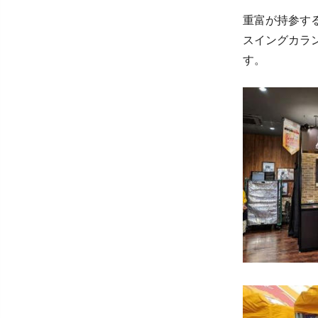
重富が持参す
スイングカラ
す。