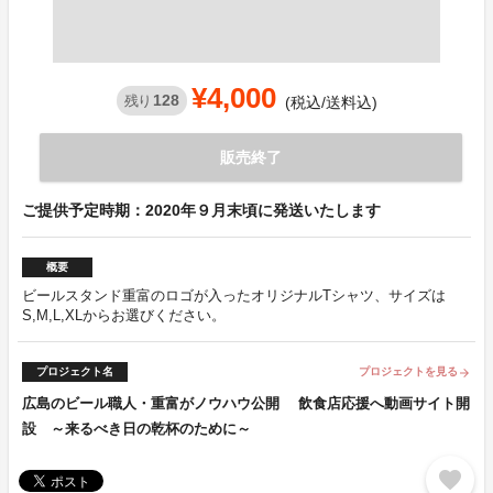
¥4,000
128
残り
(税込/送料込)
販売終了
ご提供予定時期：2020年９月末頃に発送いたします
概要
ビールスタンド重富のロゴが入ったオリジナルTシャツ、サイズは
S,M,L,XLからお選びください。
プロジェクト名
プロジェクトを見る
arrow_forward
広島のビール職人・重富がノウハウ公開 飲食店応援へ動画サイト開
設 ～来るべき日の乾杯のために～
favorite