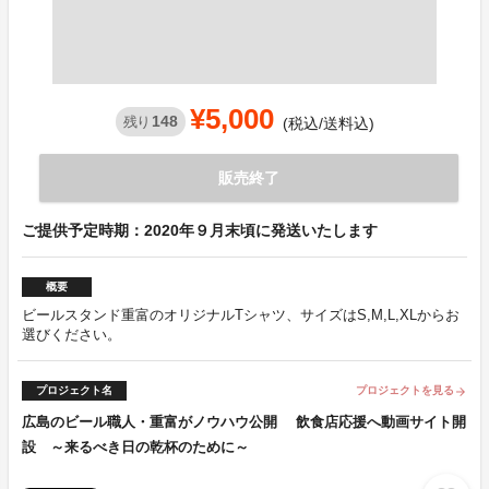
¥5,000
148
残り
(税込/送料込)
販売終了
ご提供予定時期：2020年９月末頃に発送いたします
概要
ビールスタンド重富のオリジナルTシャツ、サイズはS,M,L,XLからお
選びください。
プロジェクト名
プロジェクトを見る
arrow_forward
広島のビール職人・重富がノウハウ公開 飲食店応援へ動画サイト開
設 ～来るべき日の乾杯のために～