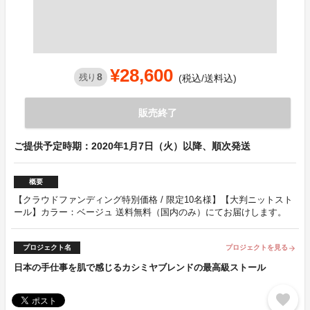
¥28,600
8
残り
(税込/送料込)
販売終了
ご提供予定時期：2020年1月7日（火）以降、順次発送
概要
【クラウドファンディング特別価格 / 限定10名様】【大判ニットスト
ール】カラー：ベージュ 送料無料（国内のみ）にてお届けします。
プロジェクト名
プロジェクトを見る
arrow_forward
日本の手仕事を肌で感じるカシミヤブレンドの最高級ストール
favorite