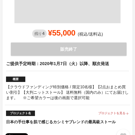
¥55,000
4
残り
(税込/送料込)
販売終了
ご提供予定時期：2020年1月7日（火）以降、順次発送
概要
【クラウドファンディング特別価格 / 限定10名様】【2点おまとめ買
い割引】【大判ニットストール】 送料無料（国内のみ）にてお届けし
ます。 ※ご希望カラーは後の画面で選択可能
プロジェクト名
プロジェクトを見る
arrow_forward
日本の手仕事を肌で感じるカシミヤブレンドの最高級ストール