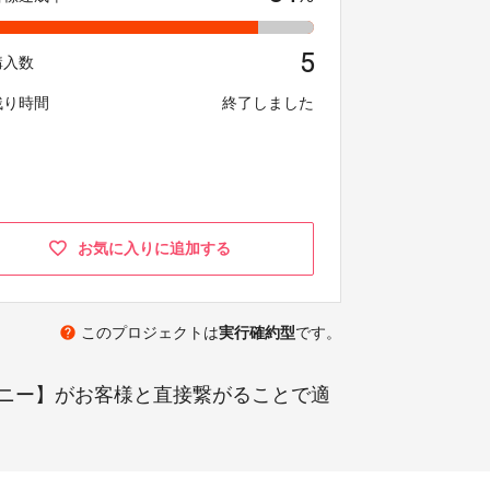
5
購入数
残り時間
終了しました
お気に入りに追加する
help
このプロジェクトは
実行確約型
です。
ニー】がお客様と直接繋がることで適