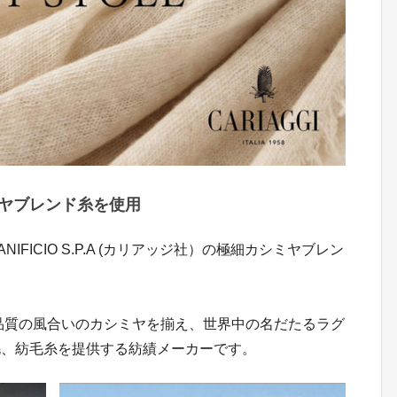
ヤブレンド糸を使用
NIFICIO S.P.A (カリアッジ社）の極細カシミヤブレン
高品質の風合いのカシミヤを揃え、世界中の名だたるラグ
毛、紡毛糸を提供する紡績メーカーです。