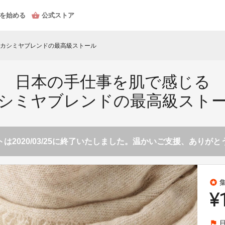
を始める
公式ストア
カシミヤブレンドの最高級ストール
日本の手仕事を肌で感じる
シミヤブレンドの最高級スト
は2020/03/25に終了いたしました。温かいご支援、ありが
stars
¥
flag