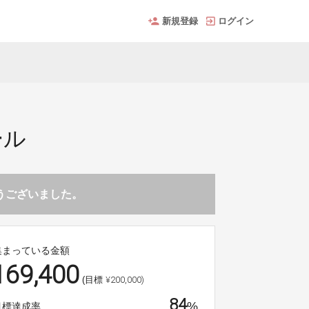
新規登録
ログイン
ール
とうございました。
集まっている金額
169,400
¥200,000)
(目標
84
%
目標達成率