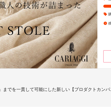
local_offer
watch_later
」までを一貫して可能にした新しい【プロダクトカンパ