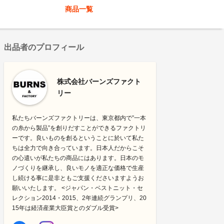
商品一覧
出品者のプロフィール
株式会社バーンズファクト
リー
私たちバーンズファクトリーは、東京都内で”一本
の糸から製品”を創りだすことができるファクトリ
ーです。良いものを創るということに於いて私た
ちは全力で向き合っています。日本人だからこそ
の心遣いが私たちの商品にはあります。日本のモ
ノづくりを継承し、良いモノを適正な価格で生産
し続ける事に是非ともご支援くださいますようお
願いいたします。 <ジャパン・ベストニット・セ
レクション2014・2015、2年連続グランプリ、20
15年は経済産業大臣賞とのダブル受賞>