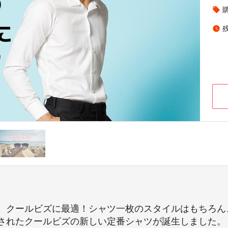
local_offer
watch_later
、クールビズに最適！シャツ一枚のスタイルはもちろん
されたクールビズの新しい定番シャツが誕生しました。