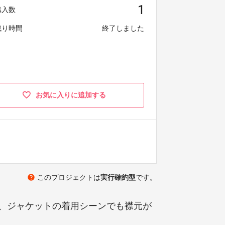
1
購入数
残り時間
終了しました
お気に入りに追加する
help
このプロジェクトは
実行確約型
です。
、ジャケットの着用シーンでも襟元が