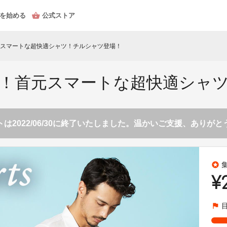
を始める
公式ストア
スマートな超快適シャツ！チルシャツ登場！
！首元スマートな超快適シャ
は2022/06/30に終了いたしました。温かいご支援、ありが
stars
¥
flag