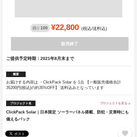
¥22,800
100
残り
(税込/送料込)
販売終了
ご提供予定時期：2021年8月末まで
概要
お届けする内容は ・ClickPack Solar を 1点 【一般販売価格合計
35200円(税込)の約35%OFF】 送料込みとなっています
プロジェクト名
プロジェクトを見る
arrow_forward
ClickPack Solar｜日本限定 ソーラーパネル搭載、防犯・災害時にも
備えるバック
favorite