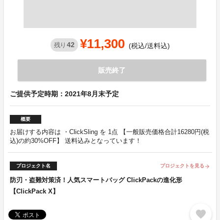
¥11,300
42
残り
(税込/送料込)
販売終了
ご提供予定時期：2021年8月末予定
概要
お届けする内容は ・ClickSling を 1点 【一般販売価格合計16280円(税
込)の約30%OFF】 送料込みとなっています！
プロジェクト名
プロジェクトを見る
arrow_forward
防刃・盗難対策済！人気スマートバッグ ClickPackの進化形
【ClickPack X】
favorite