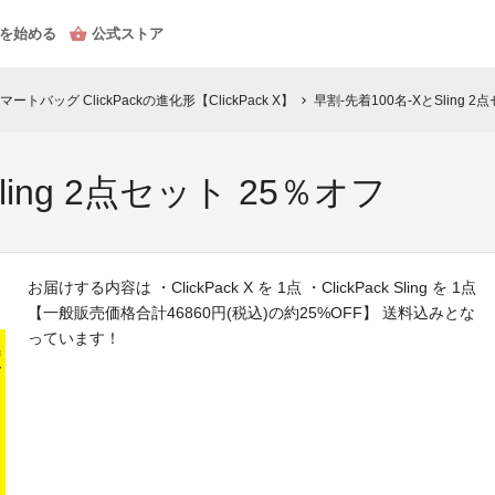
を始める
公式ストア
バッグ ClickPackの進化形【ClickPack X】
早割-先着100名-XとSling 2
chevron_right
ling 2点セット 25％オフ
お届けする内容は ・ClickPack X を 1点 ・ClickPack Sling を 1点
【一般販売価格合計46860円(税込)の約25%OFF】 送料込みとな
っています！