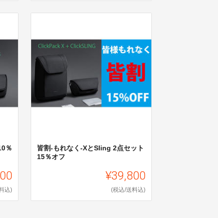
10％
皆割-もれなく-XとSling 2点セット
15％オフ
600
¥39,800
料込)
(税込/送料込)