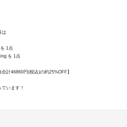
容は
X を 1点
ling を 1点
計46860円(税込)の約25%OFF】
っています！