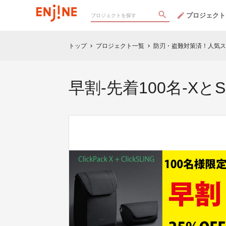
プロジェクト
トップ
プロジェクト一覧
防刃・盗難対策済！人気スマート
chevron_right
chevron_right
早割-先着100名-XとS