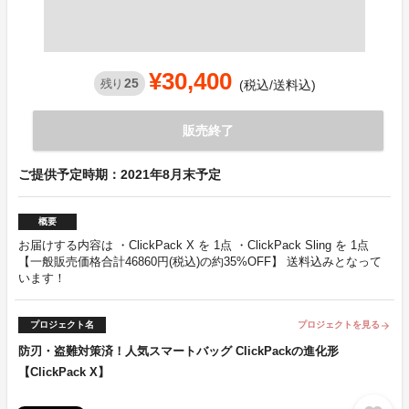
¥30,400
25
残り
(税込/送料込)
販売終了
ご提供予定時期：2021年8月末予定
概要
お届けする内容は ・ClickPack X を 1点 ・ClickPack Sling を 1点
【一般販売価格合計46860円(税込)の約35%OFF】 送料込みとなって
います！
プロジェクト名
プロジェクトを見る
arrow_forward
防刃・盗難対策済！人気スマートバッグ ClickPackの進化形
【ClickPack X】