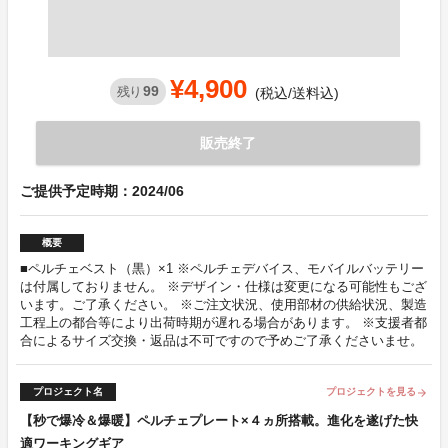
¥4,900
99
残り
(税込/送料込)
販売終了
ご提供予定時期：2024/06
概要
■ペルチェベスト（黒）×1 ※ペルチェデバイス、モバイルバッテリー
は付属しておりません。 ※デザイン・仕様は変更になる可能性もござ
います。ご了承ください。 ※ご注文状況、使用部材の供給状況、製造
工程上の都合等により出荷時期が遅れる場合があります。 ※支援者都
合によるサイズ交換・返品は不可ですので予めご了承くださいませ。
プロジェクト名
プロジェクトを見る
arrow_forward
【秒で爆冷＆爆暖】ペルチェプレート×４ヵ所搭載。進化を遂げた快
適ワーキングギア