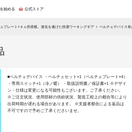
を始める
公式ストア
ェプレート×４ヵ所搭載。進化を遂げた快適ワーキングギア
ペルチェデバイス単
chevron_right
品
■ペルチェデバイス ・ペルチェセット×1（ベルチェプレート×4）
・専用スイッチ×1（冷／暖） ・取扱説明書／保証書×1 ※デザイ
ン・仕様は変更になる可能性もございます。ご了承ください。
※ご注文状況、使用部材の供給状況、製造工程上の都合等により
出荷時期が遅れる場合があります。 ※支援者都合による返品は
不可ですので予めご了承くださいませ。