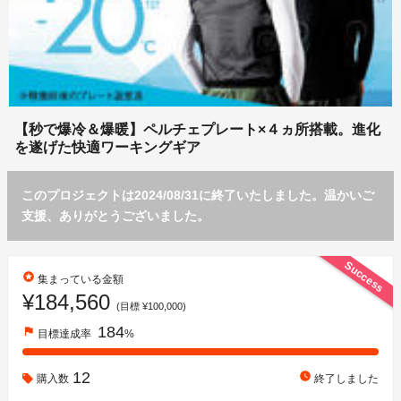
【秒で爆冷＆爆暖】ペルチェプレート×４ヵ所搭載。進化
を遂げた快適ワーキングギア
このプロジェクトは2024/08/31に終了いたしました。温かいご
支援、ありがとうございました。
Success
stars
集まっている金額
¥184,560
(目標 ¥100,000)
184
flag
目標達成率
%
12
watch_later
購入数
終了しました