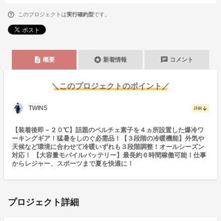
このプロジェクトは
実行確約型
です。
description
stars
chat
概要
新着情報
コメント
＼このプロジェクトのポイント／
TWINS
arrow_downward
詳細
【装着後即－２０℃】話題のペルチェ素子を４ヵ所設置した爆冷ワ
ーキングギア！猛暑をしのぐ必需品！【３段階の冷暖機能】外気や
天候など環境に合わせて冷暖いずれも３段階調整！オールシーズン
対応！ 【大容量モバイルバッテリー】最長約６時間稼働可能！仕事
からレジャー、スポーツまで夏を快適に！
プロジェクト詳細