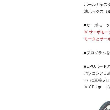
ボールキャスタ 
池ボックス（※
■サーボモータ
※ サーボモ
モータとサー
■プログラム
■CPUボード
パソコンとUS
+）に直接プ
※ CPUボ