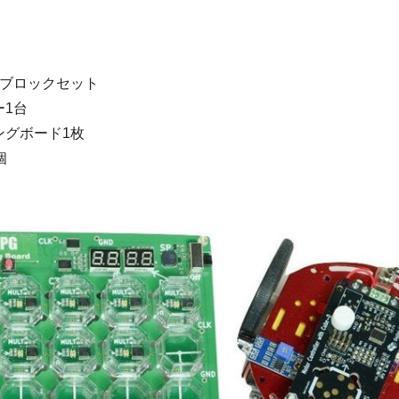
。
】
 15ブロックセット
ー1台
ングボード1枚
個