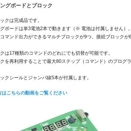
ングボードとブロック
ロックは完成品です。
グボードは単3電池2本で動きます（※ 電池は付属しません）
、コマンド出力ができるマルチブロックが9つ、接続ブロックが6
ックは17種類のコマンドのどれにでも切替が可能です。
ックを再利用することで最大80ステップ（コマンド）のプログ
ロックシールとジャンパ線5本が付属します。
方はこちらの動画をご覧ください