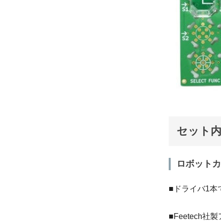
セット
ロボットカ
■ドライバ1
■Feetech