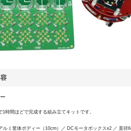
内容
ー
本で1時間ほどで完成する組み立てキットです。
社製アルミ筐体ボディー（10cm）／ DCモータボックスx2 ／ 直径6