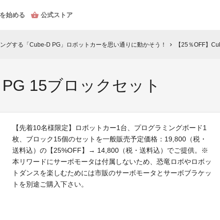
を始める
公式ストア
グする「Cube-D PG」ロボットカーを思い通りに動かそう！
【25％OFF】Cu
chevron_right
D PG 15ブロックセット
【先着10名様限定】ロボットカー1台、プログラミングボード1
枚、ブロック15個のセットを一般販売予定価格：19,800（税・
送料込）の【25%OFF】→ 14,800（税・送料込）でご提供。※
本リワードにサーボモータは付属しないため、恐竜ロボやロボッ
トダンスを楽しむためには市販のサーボモータとサーボブラケッ
トを別途ご購入下さい。