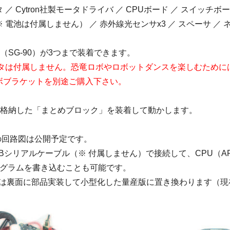
／ Cytron社製モータドライバ ／ CPUボード ／ スイッチボード
 電池は付属しません） ／ 赤外線光センサx3 ／ スペーサ ／ 
（SG-90）が3つまで装着できます。
ータは付属しません。恐竜ロボやロボットダンスを楽しむために
ボブラケットを別途ご購入下さい。
を格納した「まとめブロック」を装着して動かします。
の回路図は公開予定です。
Bシリアルケーブル（※ 付属しません）で接続して、CPU（ARM C
ログラムを書き込むことも可能です。
ードは裏面に部品実装して小型化した量産版に置き換わります（