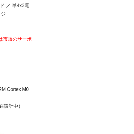
 ／ 単4x3電
ネジ
は市販のサーボ
ortex M0
現在設計中）