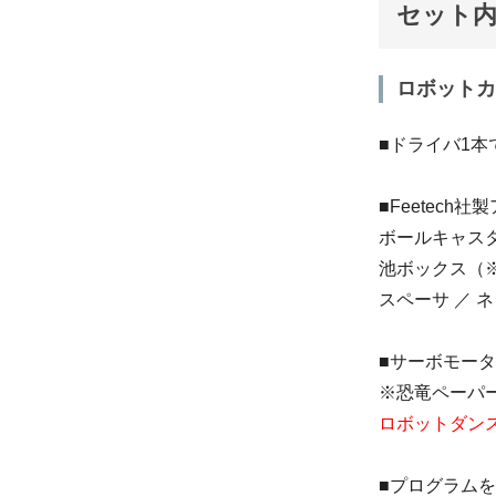
セット
ロボットカ
■ドライバ1
■Feetech
ボールキャスタ 
池ボックス（※
スペーサ ／ 
■サーボモー
※恐竜ペーパ
ロボットダン
■プログラム