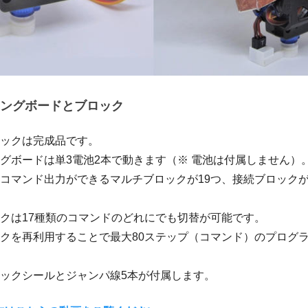
ングボードとブロック
ロックは完成品です。
グボードは単3電池2本で動きます（※ 電池は付属しません）
コマンド出力ができるマルチブロックが19つ、接続ブロックが
ックは17種類のコマンドのどれにでも切替が可能です。
ックを再利用することで最大80ステップ（コマンド）のプログ
ロックシールとジャンパ線5本が付属します。