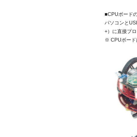
■CPUボード
パソコンとUS
+）に直接プ
※ CPUボ