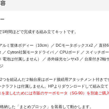
内容
ー
本で1時間ほどで完成する組み立てキットです。
社製アルミ筐体ボディー（10cm）／ DCモータボックスx2 ／ 直径6
／ Cytron社製モータドライバ ／ CPUボード ／ スイッチボード
 電池は付属しません） ／ 赤外線光センサx3 ／ 台座付き2軸
ネジ
タ2つを組込んだ２軸台座はボード接続用アタッチメント付きで
ークラフトは付属しません。HPよりダウンロードして組み立て
スを楽しむためには市販のサーボモータ（SG-90）を別途ご購
を格納した「まとめブロック」を装着して動かします。