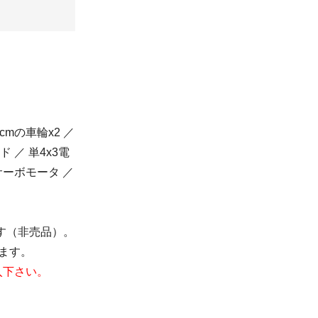
cmの車輪x2 ／
 ／ 単4x3電
サーボモータ ／
す（非売品）。
ます。
入下さい。