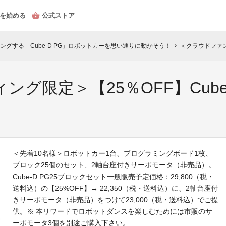
を始める
公式ストア
グする「Cube-D PG」ロボットカーを思い通りに動かそう！
＜クラウドファンディン
chevron_right
グ限定＞【25％OFF】Cube-
＜先着10名様＞ロボットカー1台、プログラミングボード1枚、
ブロック25個のセット、2軸台座付きサーボモータ（非売品）。
Cube-D PG25ブロックセット一般販売予定価格：29,800（税・
送料込）の【25%OFF】→ 22,350（税・送料込）に、2軸台座付
きサーボモータ（非売品）をつけて23,000（税・送料込）でご提
供。※ 本リワードでロボットダンスを楽しむためには市販のサ
ーボモータ3個を別途ご購入下さい。