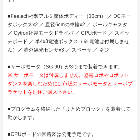
■Feetech社製アルミ筐体ボディー（10cm） ／ DCモー
タボックスx2 ／ 直径6cmの車輪x2 ／ ボールキャスタ
／ Cytron社製モータドライバ ／ CPUボード ／ スイッ
チボード ／ 単4x3電池ボックス（※ 電池は付属しませ
ん）／ 赤外線光センサx3 ／ スペーサ ／ ネジ
■サーボモータ（SG-90）が3つまで装着できます。
※ サーボモータは付属しません。恐竜ロボやロボット
ダンスを楽しむためには市販のサーボモータとサーボブ
ラケットを別途ご購入下さい。
■プログラムを格納した「まとめブロック」を装着して
動かします。
■CPUボードの回路図は公開予定です。