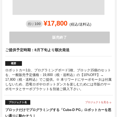
¥17,800
100
残り
(税込/送料込)
販売終了
ご提供予定時期：8月下旬より順次発送
概要
ロボットカー1台、プログラミングボード1枚、ブロック15個のセット
を、一般販売予定価格：19,800（税・送料込）の【10%OFF】→
17,800（税・送料込）でご提供。※ 本リワードにサーボモータは付属
しないため、恐竜ロボやロボットダンスを楽しむためには市販のサー
ボモータとサーボブラケットを別途ご購入下さい。
プロジェクト名
プロジェクトを見る
arrow_forward
ブロックだけでプログラミングする「Cube-D PG」ロボットカーを思
い通りに動かそう！