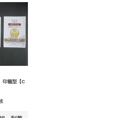
】印籠型【C
枚