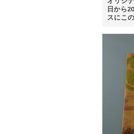
オリジナ
日から2
スにこ