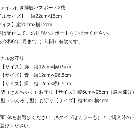
ファイル付き拝観パスポート2枚
ルサイズ】 縦22cm×15cm
イズ】縦20cm×横12cm
際は受付にてこの拝観パスポートをご提示ください。
ら令和6年1月まで（1年間）有効です。
ジナルお守り
【サイズ】赤 縦12cm×横6.5cm
サイズ】青 縦12cm×横6.5cm
サイズ】緑 縦12cm×横6.5cm
型（きんちゃく）お守り【サイズ】縦6cm×横5cm（最大部分
型（いんろう型）お守り【サイズ】縦4cm×横4cm
種類1体をお選びください（Aタイプはカラーも）＊ご購入時の
お選びください。