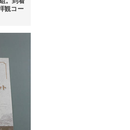
組。到着
料拝観コー