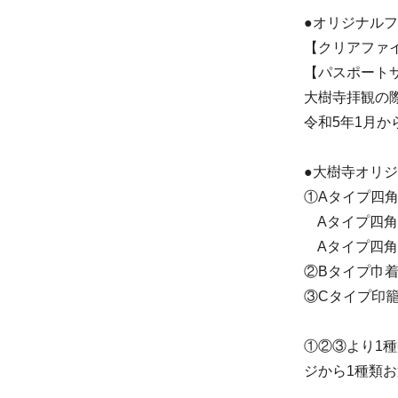
●オリジナル
【クリアファイ
【パスポートサ
大樹寺拝観の
令和5年1月か
●大樹寺オリ
①Aタイプ四角
Aタイプ四角【
Aタイプ四角【
②Bタイプ巾着
③Cタイプ印籠
①②③より1
ジから1種類