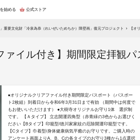
を始める
公式ストア
」重要文化財「冷泉為恭（れいぜいためちか）障壁画」復元プロジェクト
【オリ
chevron_right
ファイル付き】期間限定拝観パ
●オリジナルクリアファイル付き期間限定パスポート（パスポー
ト2枚組）到着日から令和6年3月31日まで有効 （期間中は何度で
もお使いいただけます） ●大樹寺オリジナルお守り1体 選択制
です。 【Ａタイプ】 立志開運四角型（赤青緑の3色からお選びく
ださい【Bタイプ】印籠型/徳川家家紋の厄除開運印籠型です。
【Cタイプ】巾着型/身体健康病気平癒のお守りです。ご購入時の
アンケート画面よりA、B、Cの各タイプのお守り3種から1点選択