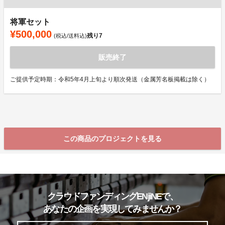
将軍セット
¥500,000
残り
7
(税込/送料込)
販売終了
ご提供予定時期：令和5年4月上旬より順次発送（金属芳名板掲載は除く）
この商品のプロジェクトを見る
クラウドファンディングENjiNEで、
あなたの企画を実現してみませんか？