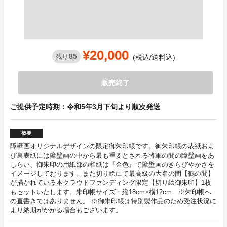
¥20,000
85
残り
(税込/送料込)
販売終了
ご提供予定時期：令和5年3月下旬より順次発送
概要
障壁画オリジナルデザインの限定御朱印帳です。御朱印帳の表紙およ
び裏表紙には障壁画の中から最も重要とされる将軍の間の障壁画をあ
しらい、御朱印の用紙部の和紙は『金色』で障壁画のきらびやかさを
イメージしております。また切り絵にて最高級の大名の間【鶴の間】
が描かれている本クラウドファンディング限定【切り絵御朱印】1枚
もセットいたします。朱印帳サイズ：縦18cm×横12cm ※朱印帳へ
の直書きではありません。 ※御朱印帳は特別製作品のため受注状況に
より納期がかかる場合もございます。