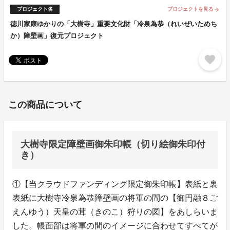
プロジェクト名
プロジェクトを見る
arrow_forward
徳川家康ゆかりの「大樹寺」重要文化財「冷泉為恭（れいぜいためち
か）障壁画」復元プロジェクト
favorite
この商品について
大樹寺限定障壁画御朱印帳（切り絵御朱印付
き）
①【当クラウドファンディング限定御朱印帳】表紙と裏
表紙に大樹寺冷泉為恭障壁画の将軍の間の【御円融８ご
えんゆう）天皇の茸（きのこ）狩りの図】をあしらいま
した。帳面部は将軍の間のイメージに合わせてすべてが