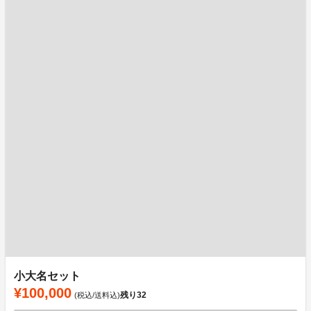
小大名セット
¥100,000
残り
32
(税込/送料込)