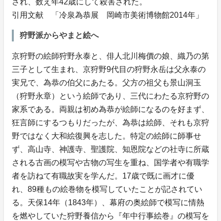
され、数え年42歳にして殺害された。
引用文献 「冷泉為恭展 岡崎市美術博物館2014年」
狩野派からやまと絵へ
京狩野の絵師狩野永泰と、俳人北川梅價の娘、織乃の第
三子として生まれ、京狩野9代目の狩野永岳は父永泰の
実兄で、為恭の伯父にあたる。父方の祖父も景山洞玉
（狩野永章）という絵師であり、三代にわたる京狩野の
家系である。両親は初め為恭が絵師になるのを好まず、
狂言師にするつもりだったが、為恭は絵師、それも京狩
野ではなく大和絵復興を志した。特定の絵師に師事せ
ず、高山寺、神護寺、聖護院、知恩院などの社寺に所蔵
される古画の模写や古物の写生を重ね、国学者や有職学
者を訪ねて有職故実を学んだ。17歳で既に画才に優
れ、89種もの絵巻物を模写していたことが記されてい
る。天保14年（1843年）、幕府の奥絵師で模写に情熱
を燃やしていた狩野養信から『年中行事絵巻』の模写を