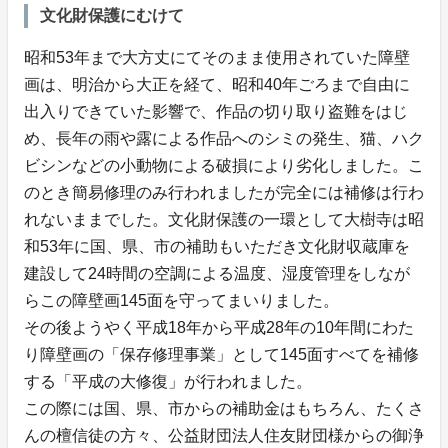
文化財保護にむけて
昭和53年まで大方丈にてそのまま使用されていた障壁
画は、明治から大正を経て、昭和40年ごろまで自由に
出入りできていた影響で、作品の切り取り盗難をはじ
め、長年の雨や露による作品へのシミの発生、猫、ハク
ビシンなどの小動物による破損により劣化しました。こ
のとき簡易修理のみ行われましたが完全には補修は行わ
れないままでした。文化財保護の一環として大樹寺は昭
和53年に国、県、市の補助もいただき文化財収蔵庫を
建設して24時間の空調による温度、湿度管理をしなが
らこの障壁画145面を守ってまいりました。
その後ようやく平成18年から平成28年の10年間にわた
り障壁画の「保存修理事業」として145面すべてを補修
する「平成の大修復」が行われました。
この際には国、県、市からの補助金はもちろん、たくさ
んの檀信徒の方々、公益財団法人住友財団様からの御浄