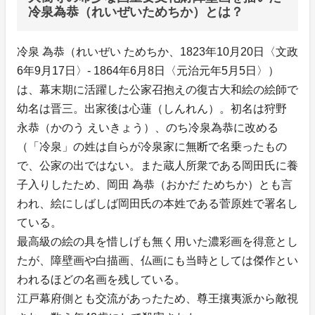
冷泉為恭（れいぜいためちか）とは？
冷泉 為恭（れいぜい ためちか、1823年10月20日〈文政
6年9月17日〉- 1864年6月8日〈元治元年5月5日〉）
は、幕末期に活躍した公家召抱えの復古大和絵の絵師で
幼名は晋三。出家後は心蓮（しんれん）。初名は狩野
永恭（かのう えいきょう）、のち冷泉為恭に改める
（「冷泉」の姓は自らが冷泉家に無断で名乗ったもの
で、公家の出ではない。また蔵人所衆である岡田氏に養
子入りしたため、岡田 為恭（おかだ ためちか）とも言
われ、絵にしばしば岡田氏の本姓である菅原姓で署名し
ている。
最高級の絵の具を惜しげも無く用いた濃彩画を得意とし
たが、障壁画や白描画、仏画にも当時としては傑作とい
われるほどの名画を残している。
江戸幕府側とも交流があったため、尊王攘夷派から敵視