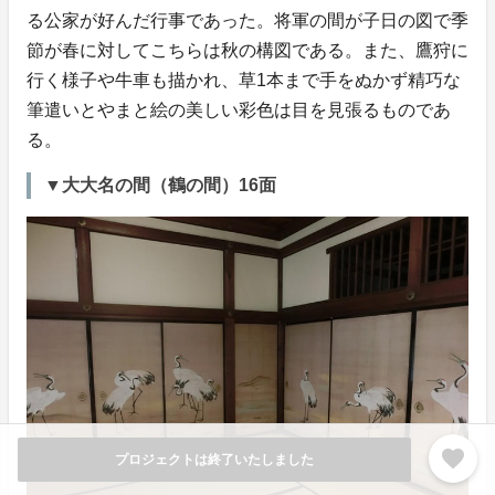
る公家が好んだ行事であった。将軍の間が子日の図で季
節が春に対してこちらは秋の構図である。また、鷹狩に
行く様子や牛車も描かれ、草1本まで手をぬかず精巧な
筆遣いとやまと絵の美しい彩色は目を見張るものであ
る。
▼大大名の間（鶴の間）16面
favorite
プロジェクトは終了いたしました