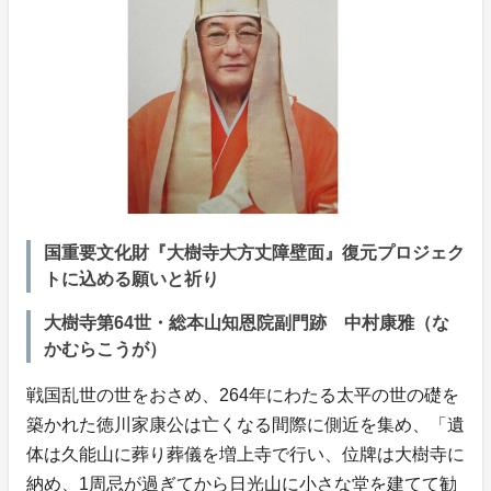
国重要文化財『大樹寺大方丈障壁面』復元プロジェク
トに込める願いと祈り
大樹寺第64世・総本山知恩院副門跡 中村康雅（な
かむらこうが）
戦国乱世の世をおさめ、264年にわたる太平の世の礎を
築かれた徳川家康公は亡くなる間際に側近を集め、「遺
体は久能山に葬り葬儀を増上寺で行い、位牌は大樹寺に
納め、1周忌が過ぎてから日光山に小さな堂を建てて勧