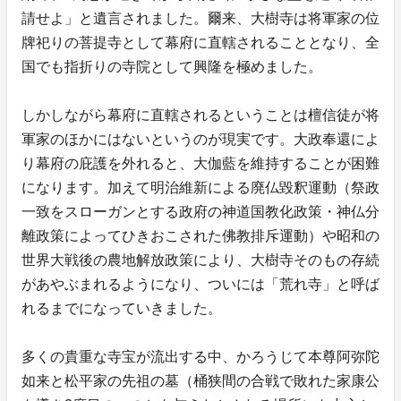
請せよ」と遺言されました。爾来、大樹寺は将軍家の位
牌祀りの菩提寺として幕府に直轄されることとなり、全
国でも指折りの寺院として興隆を極めました。
しかしながら幕府に直轄されるということは檀信徒が将
軍家のほかにはないというのが現実です。大政奉還によ
り幕府の庇護を外れると、大伽藍を維持することが困難
になります。加えて明治維新による廃仏毀釈運動（祭政
一致をスローガンとする政府の神道国教化政策・神仏分
離政策によってひきおこされた佛教排斥運動）や昭和の
世界大戦後の農地解放政策により、大樹寺そのもの存続
があやぶまれるようになり、ついには「荒れ寺」と呼ば
れるまでになっていきました。
多くの貴重な寺宝が流出する中、かろうじて本尊阿弥陀
如来と松平家の先祖の墓（桶狭間の合戦で敗れた家康公