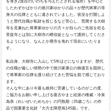
を導き2度目のいのちを与えたとされる場所）を中心と
したわずかばかりの徳川家ゆかりの品々が歴代将軍の等
身大の位牌とともに遺されていました。状況を打開しよ
うと歴代住職が私財を投じるなど苦心し、荒廃する大樹
寺を見兼ねた将軍家ゆかりの方々が自らのご先祖を祀る
菩提寺とは別に大樹寺の檀信徒となって護持してくださ
るようになり、なんとか廃寺を免れて現在にいたりま
す。
私自身、大樹寺に入山して5年ほどになりますが、歴代
の住職が厳しい情勢の中で徳川家康公の御遺言を固持し
て将軍家の位牌を護り続けてきた苦悩を肌で感じており
ます。
そんな中にあり今最も維持に苦慮しているのがこの度、
ご協力をお願い申し上げる復古やまと絵派の権威・冷泉
為恭（れいぜいためちか）の円熟期（35歳ごろ）の作
品で国重要文化財『大方丈障壁画145面』です。