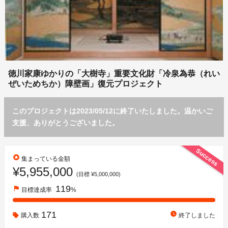
徳川家康ゆかりの「大樹寺」重要文化財「冷泉為恭（れい
ぜいためちか）障壁画」復元プロジェクト
このプロジェクトは2023/05/12に終了いたしました。温かいご
支援、ありがとうございました。
Success
stars
集まっている金額
¥5,955,000
(目標 ¥5,000,000)
119
flag
目標達成率
%
171
watch_later
購入数
終了しました