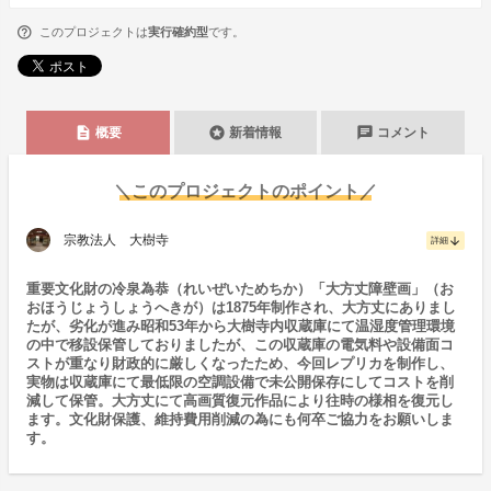
このプロジェクトは
実行確約型
です。
description
stars
chat
概要
新着情報
コメント
＼このプロジェクトのポイント／
宗教法人 大樹寺
arrow_downward
詳細
重要文化財の冷泉為恭（れいぜいためちか）「大方丈障壁画」（お
おほうじょうしょうへきが）は1875年制作され、大方丈にありまし
たが、劣化が進み昭和53年から大樹寺内収蔵庫にて温湿度管理環境
の中で移設保管しておりましたが、この収蔵庫の電気料や設備面コ
ストが重なり財政的に厳しくなったため、今回レプリカを制作し、
実物は収蔵庫にて最低限の空調設備で未公開保存にしてコストを削
減して保管。大方丈にて高画質復元作品により往時の様相を復元し
ます。文化財保護、維持費用削減の為にも何卒ご協力をお願いしま
す。