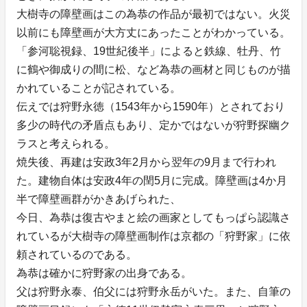
大樹寺の障壁画はこの為恭の作品が最初ではない。火災
以前にも障壁画が大方丈にあったことがわかっている。
「参河聡視録、19世紀後半」によると鉄線、牡丹、竹
に鶴や御成りの間に松、など為恭の画材と同じものが描
かれていることが記されている。
伝えでは狩野永徳（1543年から1590年）とされており
多少の時代の矛盾点もあり、定かではないが狩野探幽ク
ラスと考えられる。
焼失後、再建は安政3年2月から翌年の9月まで行われ
た。建物自体は安政4年の閏5月に完成。障壁画は4か月
半で障壁画群がかきあげられた、
今日、為恭は復古やまと絵の画家としてもっぱら認識さ
れているが大樹寺の障壁画制作は京都の「狩野家」に依
頼されているのである。
為恭は確かに狩野家の出身である。
父は狩野永泰、伯父には狩野永岳がいた。また、自筆の