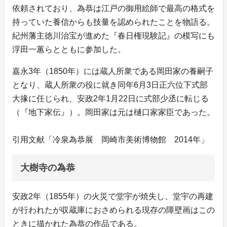
依頼されており、為恭は江戸の御用絵師で最高の格式を
持っていた養信からも技量を認められたことを物語る。
紀州藩主徳川治宝が進めた『春日権現験記』の模写にも
浮田一蕙らとともに参加した。
嘉永3年（1850年）には蔵人所衆である岡田家の養嗣子
となり、蔵人所衆の役に就き同年6月3日正六位下式部
大掾に任じられ、安政2年1月22日に式部少丞に転じる
（『地下家伝』）。岡田家は元は樋口家家臣であった。
引用文献「冷泉為恭展 岡崎市美術博物館 2014年」
大樹寺の為恭
安政2年（1855年）の火災で堂宇が焼失し、堂宇の再建
が行われたが収蔵庫におさめられる現存の障壁画はこの
ときに描かれた為恭の作品である。