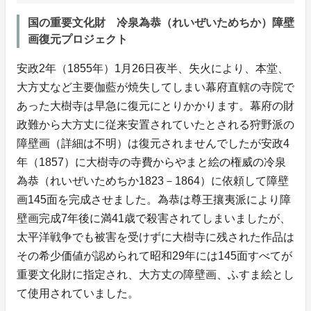
国の重要文化財 冷泉為恭（れいぜいためちか）障壁
画復元プロジェクト
安政2年（1855年）1月26日夜半、失火により、本堂、
大方丈など主要伽藍が焼失してしまい幕府直轄の寺院で
あった大樹寺は早急に復元にとりかかります。幕府の財
政難から大方丈に従来安置されていたとされる狩野派の
障壁画（詳細は不明）は復元されませんでしたが安政4
年（1857）に大樹寺の寺費からやまと絵の権威の冷泉
為恭（れいぜいためちか1823－1864）に依頼して障壁
画145面を完成させました。為恭は尊王攘夷派により障
壁画完成7年後に満41歳で殺害されてしまいましたが、
太平洋戦争でも被害を受けずに大樹寺に残された作品は
その希少価値が認められて昭和29年には145面すべてが
重要文化財に指定され、大方丈の障壁画、ふすま絵とし
て使用されていました。