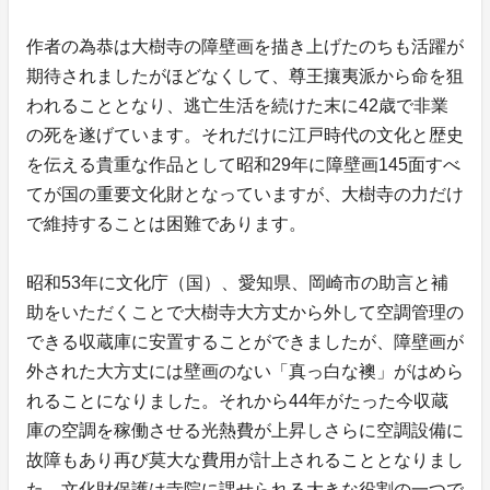
作者の為恭は大樹寺の障壁画を描き上げたのちも活躍が
期待されましたがほどなくして、尊王攘夷派から命を狙
われることとなり、逃亡生活を続けた末に42歳で非業
の死を遂げています。それだけに江戸時代の文化と歴史
を伝える貴重な作品として昭和29年に障壁画145面すべ
てが国の重要文化財となっていますが、大樹寺の力だけ
で維持することは困難であります。
昭和53年に文化庁（国）、愛知県、岡崎市の助言と補
助をいただくことで大樹寺大方丈から外して空調管理の
できる収蔵庫に安置することができましたが、障壁画が
外された大方丈には壁画のない「真っ白な襖」がはめら
れることになりました。それから44年がたった今収蔵
庫の空調を稼働させる光熱費が上昇しさらに空調設備に
故障もあり再び莫大な費用が計上されることとなりまし
た。文化財保護は寺院に課せられる大きな役割の一つで