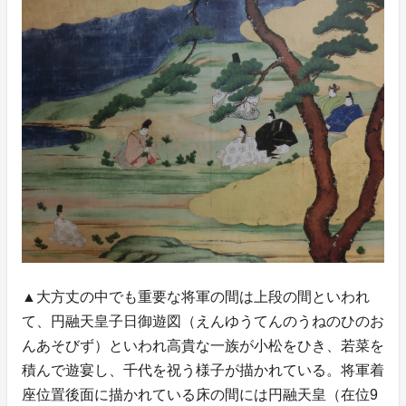
▲大方丈の中でも重要な将軍の間は上段の間といわれ
て、円融天皇子日御遊図（えんゆうてんのうねのひのお
んあそびず）といわれ高貴な一族が小松をひき、若菜を
積んで遊宴し、千代を祝う様子が描かれている。将軍着
座位置後面に描かれている床の間には円融天皇（在位9