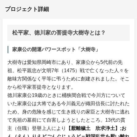
プロジェクト詳細
松平家、徳川家の菩提寺大樹寺とは？
家康公の開運パワースポット「大樹寺」
大樹寺は愛知県岡崎市にあり、家康公から5代前の先
祖、松平親忠が文明7年（1475）戦で亡くなった人々を
敵味方関係なく平等に弔うために創建されました。そこ
から松平家菩提寺となります。
德川家康公19歳のときに桶狭間合戦で今川方について
いた家康公は大将である今川義元が織田信長に討たれた
ため、身の危険を感じて生き残りの家臣と大樹寺に逃れ
て先祖の墓前にて自害しようとしたところ、13代の貫
主（住職）登譽上人により
【厭離穢土 欣求浄土】;お
ん（えん）りえどごんぐじょうど＝戦国乱世を厭い離れ