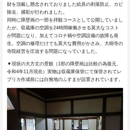
財を頂戴し懸念されておりました絵具の剥落防止、カビ
除去、捕彩が行われました。
同時に障壁画の一部を拝観コースとして公開していまし
たが、収蔵庫の空調を24時間稼働させる莫大なコスト
が問題になり、加えてコロナ禍や空調設備の故障も発
生。空調の修理だけでも莫大な費用がかさみ、大樹寺の
寺院経営を圧迫する問題になっていました。
▼現状の大方丈の景観（1部の障壁画は比較の為復元、
令和4年11月現在）実物は収蔵庫保管にて保管されてレ
プリカ作成前には白無地のふすまが設置されています。