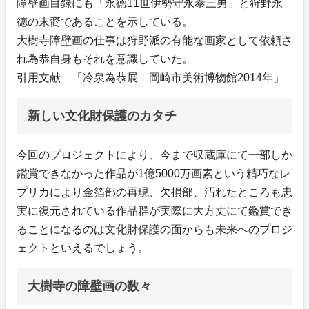
障壁画目録にも「永徳11世伊勢守永泰三男」と狩野永
徳の末裔であることを示している。
大樹寺障壁画の仕事は狩野派の有能な画家として依頼さ
れ為恭自身もそれを意識していた。
引用文献 「冷泉為恭展 岡崎市美術博物館2014年」
新しい文化財保護のカタチ
今回のプロジェクトにより、今まで収蔵庫にて一部しか
鑑賞できなかった作品が1億5000万画素という精巧なレ
プリカにより金箔部の再現、欠損部、汚れたところも忠
実に復元されている作品群が実際に大方丈にて鑑賞でき
ることになるのは文化財保護の面からも未来へのプロジ
ェクトといえるでしょう。
大樹寺の障壁画の数々