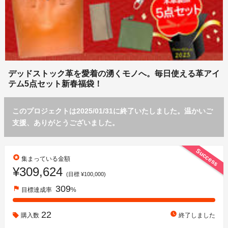
デッドストック革を愛着の湧くモノへ。毎日使える革アイ
テム5点セット新春福袋！
このプロジェクトは2025/01/31に終了いたしました。温かいご
支援、ありがとうございました。
Success
stars
集まっている金額
¥309,624
(目標 ¥100,000)
309
flag
目標達成率
%
22
watch_later
購入数
終了しました