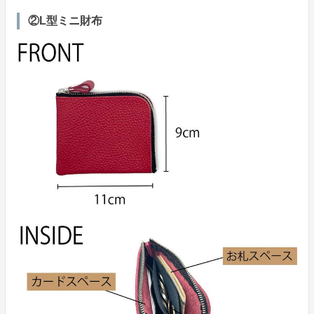
②L型ミニ財布