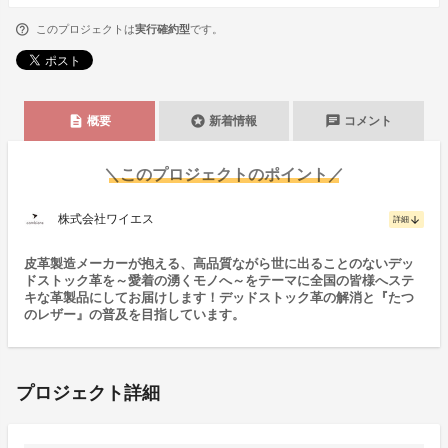
このプロジェクトは
実行確約型
です。
description
stars
chat
概要
新着情報
コメント
＼このプロジェクトのポイント／
株式会社ワイエス
arrow_downward
詳細
皮革製造メーカーが抱える、高品質ながら世に出ることのないデッ
ドストック革を～愛着の湧くモノへ～をテーマに全国の皆様へステ
キな革製品にしてお届けします！デッドストック革の解消と『たつ
のレザー』の普及を目指しています。
プロジェクト詳細