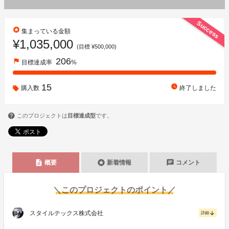
Success
stars
集まっている金額
¥1,035,000
(目標 ¥500,000)
206
flag
目標達成率
%
15
watch_later
購入数
終了しました
このプロジェクトは
目標達成型
です。
description
stars
chat
概要
新着情報
コメント
＼このプロジェクトのポイント／
スタイルテックス株式会社
arrow_downward
詳細