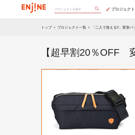
プロジェクト
トップ
プロジェクト一覧
「二人で使える‼」変形バッ
chevron_right
chevron_right
【超早割20％OFF