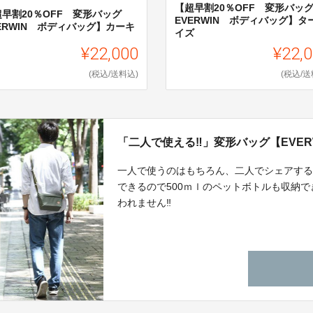
【超早割20％OFF 変形バ
超早割20％OFF 変形バッグ
EVERWIN ボディバッグ】タ
ERWIN ボディバッグ】カーキ
イズ
¥22,000
¥22,
(税込/送料込)
(税込/送
「二人で使える‼」変形バッグ【EVER
一人で使うのはもちろん、二人でシェアす
できるので500ｍｌのペットボトルも収納
われません‼