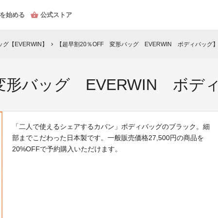
を始める
公式ストア
グ【EVERWIN】
【超早割20％OFF 変形バッグ EVERWIN ボディバッグ
chevron_right
 変形バッグ EVERWIN ボ
「二人で使えるシェアするカバン」ボディバッグのブラック。細
部までこだわった日本製です。一般販売価格27,500円の商品を
20%OFFで予約購入いただけます。