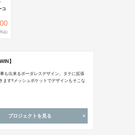
ッグ
ーコ
000
料込)
WIN】
る事も出来るボーダレスデザイン。タテに拡張
できます‼メッシュポケットでデザインもそこな
プロジェクトを見る