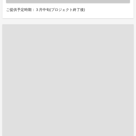
ご提供予定時期：３月中旬(プロジェクト終了後)