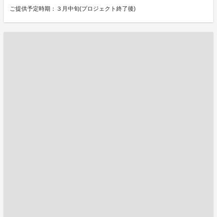
ご提供予定時期：３月中旬(プロジェクト終了後)