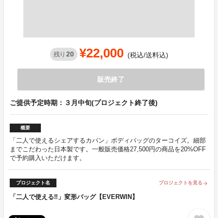
¥22,000
20
残り
(税込/送料込)
販売終了
ご提供予定時期：３月中旬(プロジェクト終了後)
概要
「二人で使えるシェアするカバン」ボディバッグのターコイズ。細部
までこだわった日本製です。一般販売価格27,500円の商品を20%OFF
で予約購入いただけます。
プロジェクト名
プロジェクトを見る
arrow_forward
「二人で使える‼」変形バッグ【EVERWIN】