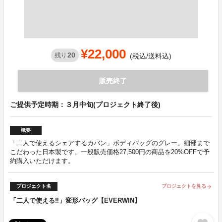
¥22,000
20
残り
(税込/送料込)
販売終了
ご提供予定時期：３月中旬(プロジェクト終了後)
概要
「二人で使えるシェアするカバン」ボディバッグのグレー。細部まで
こだわった日本製です。一般販売価格27,500円の商品を20%OFFで予
約購入いただけます。
プロジェクト名
プロジェクトを見る
arrow_forward
「二人で使える‼」変形バッグ【EVERWIN】