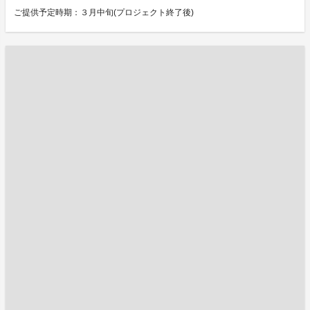
ご提供予定時期：３月中旬(プロジェクト終了後)