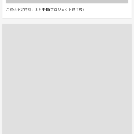
ご提供予定時期：３月中旬(プロジェクト終了後)