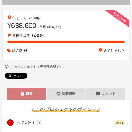
Success
stars
集まっている金額
¥638,600
(目標 ¥100,000)
638
flag
目標達成率
%
9
watch_later
購入数
終了しました
このプロジェクトは
実行確約型
です。
description
stars
chat
概要
新着情報
コメント
＼このプロジェクトのポイント／
株式会社ＪＢＳ
arrow_downward
詳細