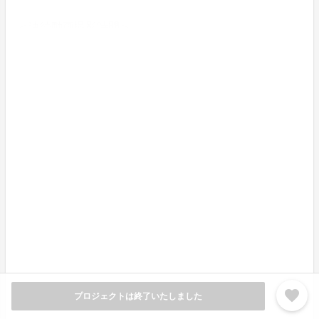
＜連続動画撮影時間＞
最短連続撮影： 3840x1920/30fps/30Mbps（最高画質）
設定： 連続 約10～20分
最長連続撮影： 1440x 720/15fps/10Mbps （最低画質）
設定： 連続 約70分
※撮影可能時間は環境により異なります。
※使用上の安全のため自動で録画を停止する場合があり
ます。
Q4：防水性能はありますか？
A4：防水規格IPX4を取得しておりますので多少の汗等
が影響する事はございません。
favorite
プロジェクトは終了いたしました