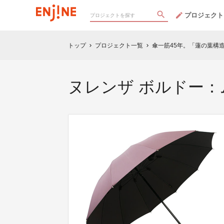
プロジェクト
トップ
プロジェクト一覧
傘一筋45年。「蓮の葉構
chevron_right
chevron_right
ヌレンザ ボルドー