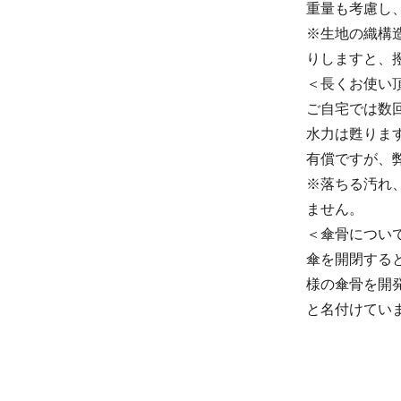
重量も考慮し
※生地の織構
りしますと、
＜長くお使い
ご自宅では数
水力は甦りま
有償ですが、
※落ちる汚れ
ません。
＜傘骨につい
傘を開閉する
様の傘骨を開
と名付けてい