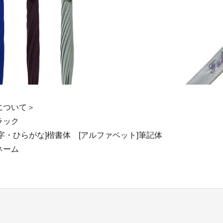
について＞
ラック
字・ひらがな]楷書体 [アルファベット]筆記体
ネーム