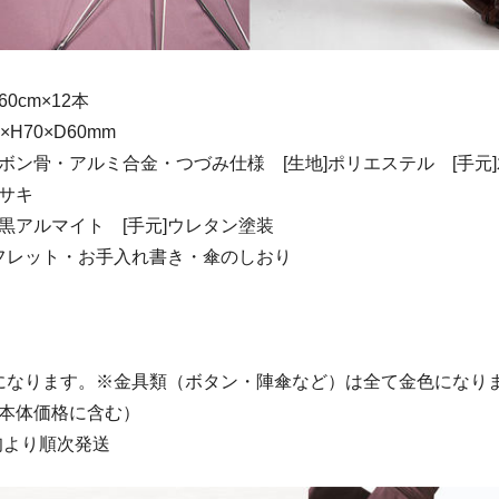
0cm×12本
H70×D60mm
ーボン骨・アルミ合金・つづみ仕様 [生地]ポリエステル [手元
ラサキ
]黒アルマイト [手元]ウレタン塗装
フレット・お手入れ書き・傘のしおり
になります。※金具類（ボタン・陣傘など）は全て金色になり
円（本体価格に含む）
上旬より順次発送