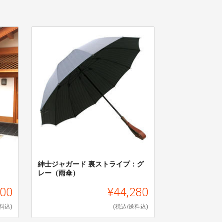
紳士ジャガード 裏ストライプ：グ
レー（雨傘）
000
¥44,280
料込)
(税込/送料込)