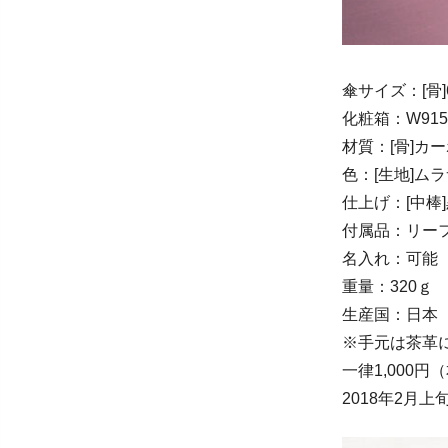
傘サイズ：[骨]6
化粧箱：W915×
材質：[骨]カ
色：[生地]ム
仕上げ：[中棒
付属品：リー
名入れ：可能
重量：320ｇ
生産国：日本
※手元は茶革
一律1,000
2018年2月