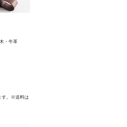
]木・牛革
ます。※送料は