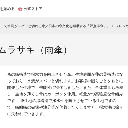
を始める
公式ストア
造」で水滴がスパッと切れる傘／日本の傘文化を継承する「野点洋傘」。
ヌレン
chevron_right
：ムラサキ（雨傘）
糸の織構造で撥水力を向上させた傘。生地表面が蓮の葉構造にな
っており、水滴がスパッと切れます。お客様の困りごとをもとに
開発した生地で、機能性に特化しました。また、全体重量も考慮
し、生地を薄くし骨はカーボンを使用。軽量かつ高強度な骨組み
です。 ※生地の織構造で撥水性を向上させている生地ですの
で、織組織の破壊や油分等が付着したりしますと、撥水性は徐々
に失われていきます。