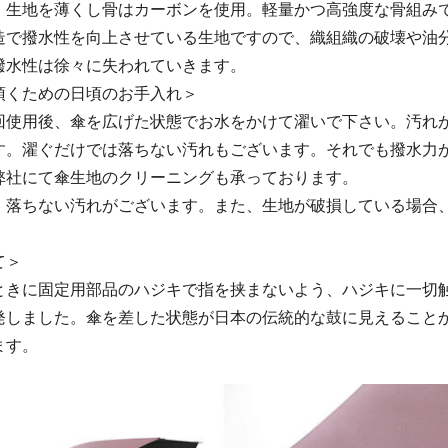
、生地を薄くし骨はカーボンを使用。軽量かつ高強度な骨組み
造で撥水性を向上させている生地ですので、織組織の破壊や油
撥水性は徐々に失われていきます。
頂くための日頃のお手入れ＞
回使用後、傘を広げた状態でお水をかけて濯いで下さい。汚れ
す。濯ぐだけでは落ちない汚れもございます。それでも撥水力
弊社にて傘生地のクリーニングも承っております。
、落ちない汚れがございます。また、生地が破損している場合
て＞
ときに固定用部品のハジキで指を挟まないよう、ハジキに一切
発しました。傘を差した状態が日本の伝統的な鼓に見えること
ます。