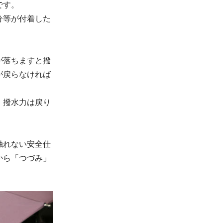
です。
分等が付着した
が落ちますと撥
が戻らなければ
、撥水力は戻り
触れない安全仕
から「つづみ」