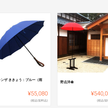
レンザ ききょう：ブルー（雨
野点洋傘
）
¥55,080
¥540,
(税込/送料込)
(税込/送