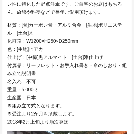
ン性に特化した野点洋傘です。ご自宅のお庭はもちろ
ん、旅館や料亭などで長年ご愛用頂けます。
材質：[骨]カーボン骨・アルミ合金 [生地]ポリエステ
ル [土台]木
化粧箱：W1200×H250×D250mm
色：[生地]ヒアカ
仕上げ：[中棒]黒アルマイト [土台]漆仕上げ
付属品：リーフレット・お手入れ書き・傘のしおり・組
み立て説明書
名入れ：不可
重量：5,000ｇ
生産国：日本
※組み立て式となります。
※受注より2か月を頂戴します。
2018年2月上旬より順次発送