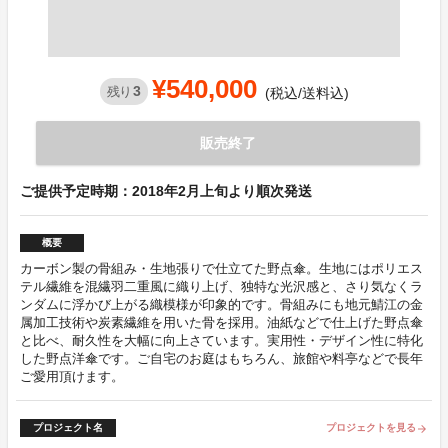
¥540,000
3
残り
(税込/送料込)
販売終了
ご提供予定時期：2018年2月上旬より順次発送
概要
カーボン製の骨組み・生地張りで仕立てた野点傘。生地にはポリエス
テル繊維を混繊羽二重風に織り上げ、独特な光沢感と、さり気なくラ
ンダムに浮かび上がる織模様が印象的です。骨組みにも地元鯖江の金
属加工技術や炭素繊維を用いた骨を採用。油紙などで仕上げた野点傘
と比べ、耐久性を大幅に向上さています。実用性・デザイン性に特化
した野点洋傘です。ご自宅のお庭はもちろん、旅館や料亭などで長年
ご愛用頂けます。
プロジェクト名
プロジェクトを見る
arrow_forward