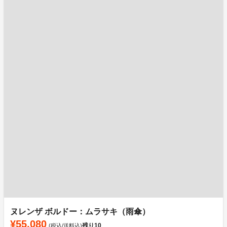
ヌレンザ ボルドー：ムラサキ（雨傘）
¥55,080
残り
10
(税込/送料込)