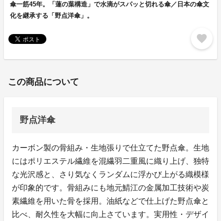
傘一筋45年。「蓮の葉構造」で水滴がスパッと切れる傘／日本の傘文
化を継承する「野点洋傘」。
favorite
この商品について
野点洋傘
カーボン製の骨組み・生地張りで仕立てた野点傘。生地
にはポリエステル繊維を混繊羽二重風に織り上げ、独特
な光沢感と、さり気なくランダムに浮かび上がる織模様
が印象的です。骨組みにも地元鯖江の金属加工技術や炭
素繊維を用いた骨を採用。油紙などで仕上げた野点傘と
比べ、耐久性を大幅に向上さています。実用性・デザイ