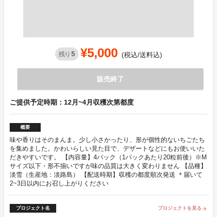
¥5,000
5
残り
(税込/送料込)
販売終了
ご提供予定時期：12月~4月収穫次第都度
概要
味や香りはそのまんま。少し小さかったり、形が個性的ないちごたち
を集めました。かわいらしい見た目で、デザートなどにもお使いいた
だきやすいです。 【内容量】4パック（1パックあたり20粒前後）※M
サイズ以下・形不揃いですが味の品質は大きく変わりません 【品種】
淡雪（生産地：淡路島） 【配送時期】収穫の都度順次発送 ＊届いて
2~3日以内にお召し上がりください
プロジェクト名
プロジェクトを見る
arrow_forward