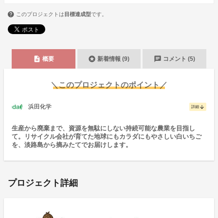
このプロジェクトは
目標達成型
です。
description
stars
chat
概要
新着情報 (9)
コメント (5)
＼このプロジェクトのポイント／
浜田化学
arrow_downward
詳細
生産から廃棄まで、資源を無駄にしない持続可能な農業を目指し
て。リサイクル会社が育てた地球にもカラダにもやさしい白いちご
を、淡路島から摘みたてでお届けします。
プロジェクト詳細