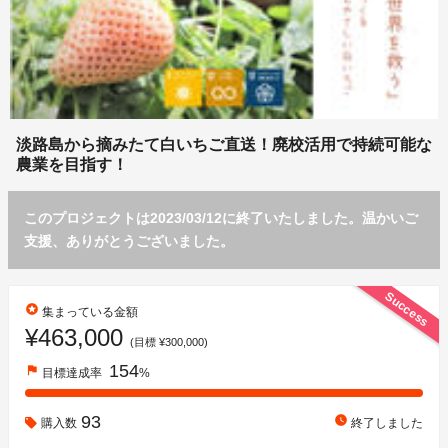
淡路島から摘みたて白いちご直送！廃校活用で持続可能な
農業を目指す！
このプロジェクトは2023/03/12に終了いたしました。温かいご
支援、ありがとうございました。
Success
stars
集まっている金額
¥463,000
(目標 ¥300,000)
154
flag
目標達成率
%
93
watch_later
購入数
終了しました