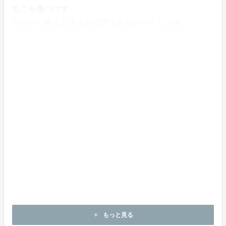
ちごを傷つけず、
なるべく摘んだままの状態でお届けいたします。
スーパーでは味わえない、摘みたてに近い味を、ぜひご
堪能ください。
もっと見る
add