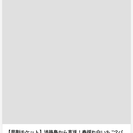
【早割チケット】淡路島から直送！春採れ白いちご2パ