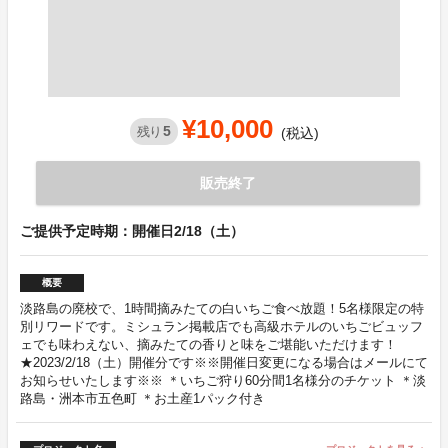
¥10,000
5
残り
(税込)
販売終了
ご提供予定時期：開催日2/18（土）
概要
淡路島の廃校で、1時間摘みたての白いちご食べ放題！5名様限定の特
別リワードです。ミシュラン掲載店でも高級ホテルのいちごビュッフ
ェでも味わえない、摘みたての香りと味をご堪能いただけます！
★2023/2/18（土）開催分です※※開催日変更になる場合はメールにて
お知らせいたします※※ ＊いちご狩り60分間1名様分のチケット ＊淡
路島・洲本市五色町 ＊お土産1パック付き