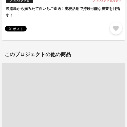
プロジェクト名
プロジェクトを見る
arrow_forward
淡路島から摘みたて白いちご直送！廃校活用で持続可能な農業を目指
す！
favorite
このプロジェクトの他の商品