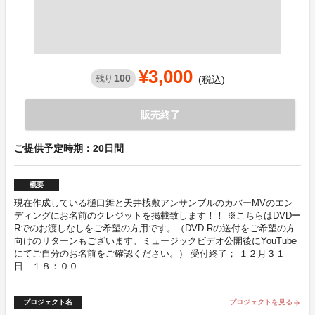
¥3,000
100
残り
(税込)
販売終了
ご提供予定時期：20日間
概要
現在作成している樋口舞と天井桟敷アンサンブルのカバーMVのエン
ディングにお名前のクレジットを掲載致します！！ ※こちらはDVDー
Rでのお渡しなしをご希望の方用です。（DVD-Rの送付をご希望の方
向けのリターンもございます。ミュージックビデオ公開後にYouTube
にてご自分のお名前をご確認ください。） 受付終了； １２月３１
日 １８：００
プロジェクト名
プロジェクトを見る
arrow_forward