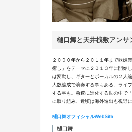
樋口舞と天井桟敷アンサ
２０００年から２０１１年まで歌姫
癒し」をテーマに２０１３年に開始
は変動し、ギターとボーカルの２人
人数編成で演奏する事もある。ライ
する事も。急速に進化する世の中で
に取り組み、近頃は海外進出も視野
樋口舞オフィシャルWebSite
樋口舞