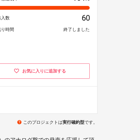
60
購入数
残り時間
終了しました
お気に入りに追加する
help
このプロジェクトは
実行確約型
です。