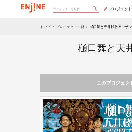
プロジェクト
トップ
プロジェクト一覧
樋口舞と天井桟敷アンサン
chevron_right
chevron_right
樋口舞と天
このプロジェクト