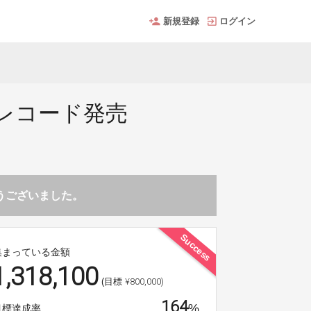
新規登録
ログイン
レコード発売
とうございました。
Success
集まっている金額
1,318,100
¥800,000)
(目標
164
%
目標達成率