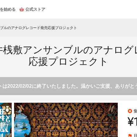
を始める
公式ストア
ブルのアナログレコード発売応援プロジェクト
井桟敷アンサンブルのアナログ
応援プロジェクト
は2022/02/02に終了いたしました。温かいご支援、ありが
stars
¥
flag