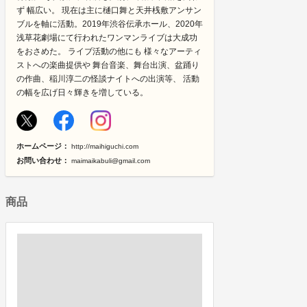
ず 幅広い。 現在は主に樋口舞と天井桟敷アンサン
ブルを軸に活動。2019年渋谷伝承ホール、2020年
浅草花劇場にて行われたワンマンライブは大成功
をおさめた。 ライブ活動の他にも 様々なアーティ
ストへの楽曲提供や 舞台音楽、舞台出演、盆踊り
の作曲、稲川淳二の怪談ナイトへの出演等、 活動
の幅を広げ日々輝きを増している。
ホームページ：
http://maihiguchi.com
お問い合わせ：
maimaikabuli@gmail.com
商品