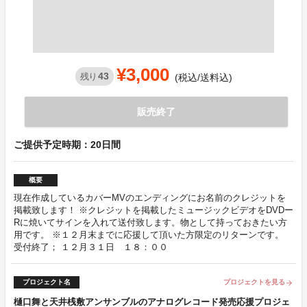
¥3,000
43
残り
(税込/送料込)
販売終了
ご提供予定時期：20日間
概要
現在作成しているカバーMVのエンディングにお名前のクレジットを
掲載致します！ ※クレジットを掲載したミュージックビデオをDVDー
Rに焼いてサインを入れて送付致します。物として持っておきたい方
用です。 ※１２月末までに応援して頂いた方限定のリターンです。
受付終了； １２月３１日 １８：００
プロジェクト名
プロジェクトを見る
arrow_forward
樋口舞と天井桟敷アンサンブルのアナログレコード発売応援プロジェ