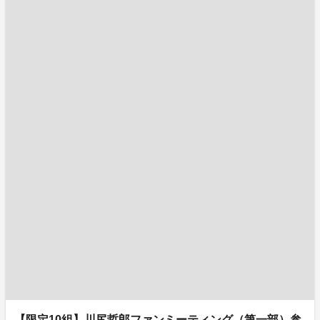
【限定10組】川尻哲郎ファンミーティング（第一部）参