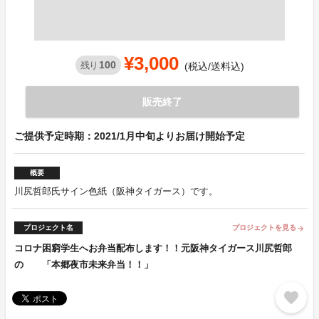
¥3,000
100
残り
(税込/送料込)
販売終了
ご提供予定時期：2021/1月中旬よりお届け開始予定
概要
川尻哲郎氏サイン色紙（阪神タイガース）です。
プロジェクト名
プロジェクトを見る
arrow_forward
コロナ困窮学生へお弁当配布します！！元阪神タイガース川尻哲郎
の 「本郷夜市未来弁当！！」
favorite