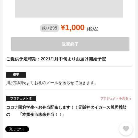
¥1,000
295
残り
(税込)
販売終了
ご提供予定時期：2021/1月中旬よりお届け開始予定
概要
川尻哲郎氏よりお礼のメールを送らせて頂きます。
プロジェクト名
プロジェクトを見る
arrow_forward
コロナ困窮学生へお弁当配布します！！元阪神タイガース川尻哲郎
の 「本郷夜市未来弁当！！」
favorite