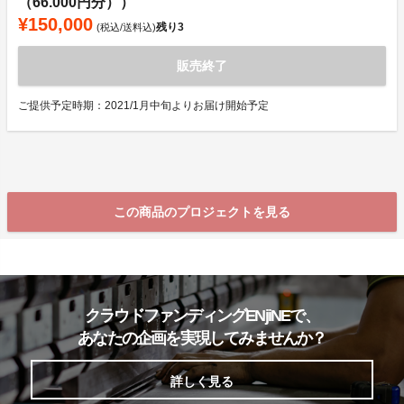
（66.000円分））
¥150,000
残り
3
(税込/送料込)
販売終了
ご提供予定時期：2021/1月中旬よりお届け開始予定
この商品のプロジェクトを見る
クラウドファンディングENjiNEで、
あなたの企画を実現してみませんか？
詳しく見る