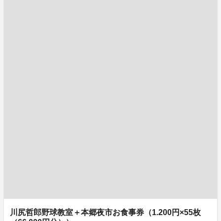
川尻哲郎野球教室＋本郷夜市お食事券（1.200円×55枚