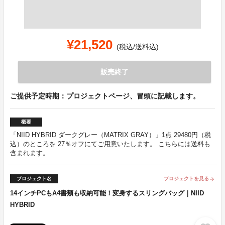
¥21,520
(税込/送料込)
販売終了
ご提供予定時期：プロジェクトページ、冒頭に記載します。
概要
「NIID HYBRID ダークグレー（MATRIX GRAY）」1点 29480円（税
込）のところを 27％オフにてご用意いたします。 こちらには送料も
含まれます。
プロジェクト名
プロジェクトを見る
arrow_forward
14インチPCもA4書類も収納可能！変身するスリングバッグ｜NIID
HYBRID