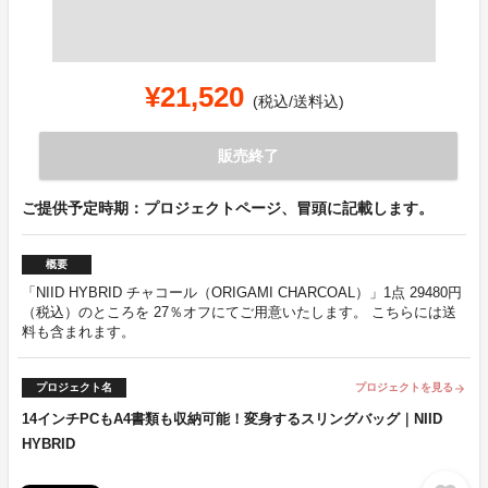
¥21,520
(税込/送料込)
販売終了
ご提供予定時期：プロジェクトページ、冒頭に記載します。
概要
「NIID HYBRID チャコール（ORIGAMI CHARCOAL）」1点 29480円
（税込）のところを 27％オフにてご用意いたします。 こちらには送
料も含まれます。
プロジェクト名
プロジェクトを見る
arrow_forward
14インチPCもA4書類も収納可能！変身するスリングバッグ｜NIID
HYBRID